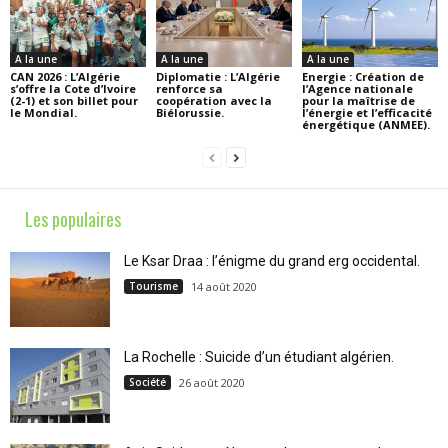
A la une
A la une
A la une
CAN 2026 : L’Algérie
Diplomatie : L’Algérie
Energie : Création de
s’offre la Cote d’Ivoire
renforce sa
l’Agence nationale
(2-1) et son billet pour
coopération avec la
pour la maîtrise de
le Mondial.
Biélorussie.
l’énergie et l’efficacité
énergétique (ANMEE).
Les populaires
Le Ksar Draa : l’énigme du grand erg occidental.
Tourisme
14 août 2020
La Rochelle : Suicide d’un étudiant algérien.
Société
26 août 2020