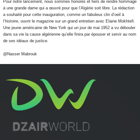
Pour notre lancement, nous sommes honorés et fiers de rendre hommage
à une grande dame qui a œuvré pour que l’Algérie soit libre. La rédaction
a souhaité pour cette inauguration, comme un fabuleux clin d’oeil à
l’histoire, ouvrir le magazine sur un grand entretien avec Elaine Mokhtefi.
Une jeune américaine de New York qui un jour de mai 1952 a vu débouler
dans sa vie la cause algérienne qu’elle finira par épouser et servir au nom
de ses idéaux de justice.
@Nasser Mabrouk