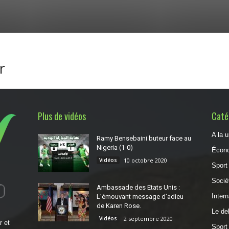
r
Plus de vidéos
Catég
A la 
Ramy Bensebaini buteur face au
Nigeria (1-0)
Écon
Vidéos
10 octobre 2020
Sport
Socié
Ambassade des Etats Unis :
Intern
L’émouvant message d’adieu
de Karen Rose.
Le deb
Vidéos
2 septembre 2020
r et
Sport