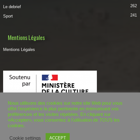
262
Le debrief
241
Sport
Mentions Légales
Mentions Légales
Nous utilisons des cookies sur notre site Web pour vous
offrir l'expérience la plus pertinente en mémorisant vos
préférences et les visites répétées. En cliquant sur
«Accepter», vous consentez à l'utilisation de TOUS les
cookies.
© dzairworld.com 2020. - Tous droits réservés. Développé par
BOUSSETTA
Cookie settings
ACCEPT