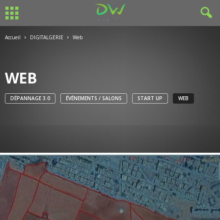
Accueil
DIGITALGERIE
Web
WEB
DÉPANNAGE 3.0
ÉVÉNEMENTS / SALONS
START UP
WEB