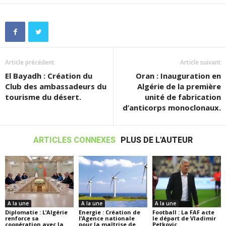
Article précédent
Article suivant
El Bayadh : Création du
Oran : Inauguration en
Club des ambassadeurs du
Algérie de la première
tourisme du désert.
unité de fabrication
d’anticorps monoclonaux.
ARTICLES CONNEXES
PLUS DE L'AUTEUR
A la une
A la une
A la une
Diplomatie : L’Algérie
Energie : Création de
Football : La FAF acte
renforce sa
l’Agence nationale
le départ de Vladimir
coopération avec la
pour la maîtrise de
Petkovic.