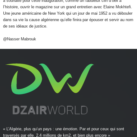
a souhaité pour cette inauguration, comme un fabuleux clin d’oeil à
l’histoire, ouvrir le magazine sur un grand entretien avec Elaine Mokhtefi.
Une jeune américaine de New York qui un jour de mai 1952 a vu débouler
dans sa vie la cause algérienne qu’elle finira par épouser et servir au nom
de ses idéaux de justice.
@Nasser Mabrouk
« L’Algérie, plus qu’un pays : une émotion. Par et pour ceux qui sont
traversés par elle. 2,4 millions de km2, et bien plus encore »