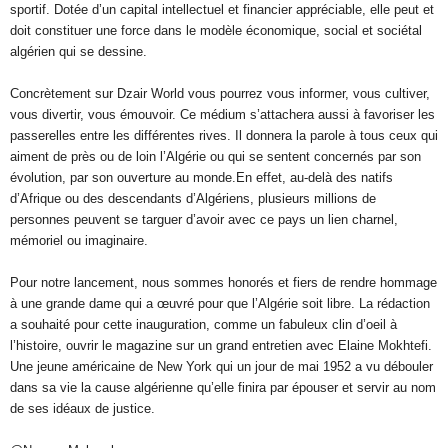
sportif. Dotée d’un capital intellectuel et financier appréciable, elle peut et
doit constituer une force dans le modèle économique, social et sociétal
algérien qui se dessine.
Concrètement sur Dzair World vous pourrez vous informer, vous cultiver,
vous divertir, vous émouvoir. Ce médium s’attachera aussi à favoriser les
passerelles entre les différentes rives. Il donnera la parole à tous ceux qui
aiment de près ou de loin l’Algérie ou qui se sentent concernés par son
évolution, par son ouverture au monde.En effet, au-delà des natifs
d’Afrique ou des descendants d’Algériens, plusieurs millions de
personnes peuvent se targuer d’avoir avec ce pays un lien charnel,
mémoriel ou imaginaire.
Pour notre lancement, nous sommes honorés et fiers de rendre hommage
à une grande dame qui a œuvré pour que l’Algérie soit libre. La rédaction
a souhaité pour cette inauguration, comme un fabuleux clin d’oeil à
l’histoire, ouvrir le magazine sur un grand entretien avec Elaine Mokhtefi.
Une jeune américaine de New York qui un jour de mai 1952 a vu débouler
dans sa vie la cause algérienne qu’elle finira par épouser et servir au nom
de ses idéaux de justice.