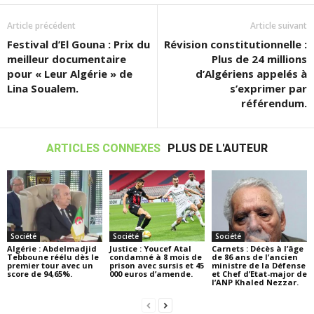
Article précédent
Article suivant
Festival d’El Gouna : Prix du
Révision constitutionnelle :
meilleur documentaire
Plus de 24 millions
pour « Leur Algérie » de
d’Algériens appelés à
Lina Soualem.
s’exprimer par
référendum.
ARTICLES CONNEXES
PLUS DE L'AUTEUR
Société
Société
Société
Algérie : Abdelmadjid
Justice : Youcef Atal
Carnets : Décès à l’âge
Tebboune réélu dès le
condamné à 8 mois de
de 86 ans de l’ancien
premier tour avec un
prison avec sursis et 45
ministre de la Défense
score de 94,65%.
000 euros d’amende.
et Chef d’Etat-major de
l’ANP Khaled Nezzar.