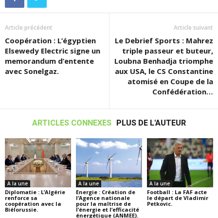
Article précédent
Article suivant
Coopération : L’égyptien
Le Debrief Sports : Mahrez
Elsewedy Electric signe un
triple passeur et buteur,
memorandum d’entente
Loubna Benhadja triomphe
avec Sonelgaz.
aux USA, le CS Constantine
atomisé en Coupe de la
Confédération…
ARTICLES CONNEXES
PLUS DE L'AUTEUR
A la une
A la une
A la une
Diplomatie : L’Algérie
Energie : Création de
Football : La FAF acte
renforce sa
l’Agence nationale
le départ de Vladimir
coopération avec la
pour la maîtrise de
Petkovic.
Biélorussie.
l’énergie et l’efficacité
énergétique (ANMEE).