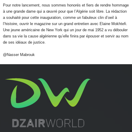
Pour notre lancement, nous sommes honorés et fiers de rendre hommage
à une grande dame qui a œuvré pour que l’Algérie soit libre. La rédaction
a souhaité pour cette inauguration, comme un fabuleux clin d’oeil à
l’histoire, ouvrir le magazine sur un grand entretien avec Elaine Mokhtefi.
Une jeune américaine de New York qui un jour de mai 1952 a vu débouler
dans sa vie la cause algérienne qu’elle finira par épouser et servir au nom
de ses idéaux de justice.
@Nasser Mabrouk