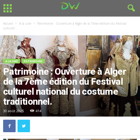
Accueil
A la une
Patrimoine : Ouverture à Alger de la 7ème édition du Festival
culturel...
A LA UNE
PATRIMOINE
Patrimoine : Ouverture à Alger
de la 7ème édition du Festival
culturel national du costume
traditionnel.
30 août 2025
414