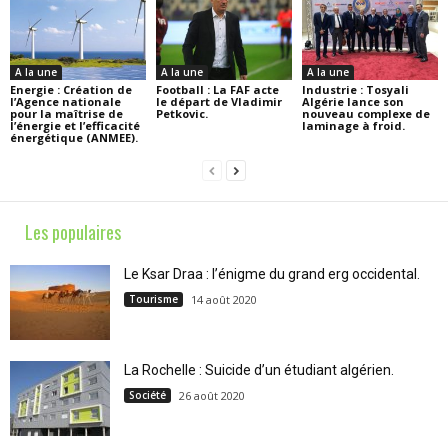
A la une
A la une
A la une
Energie : Création de
Football : La FAF acte
Industrie : Tosyali
l’Agence nationale
le départ de Vladimir
Algérie lance son
pour la maîtrise de
Petkovic.
nouveau complexe de
l’énergie et l’efficacité
laminage à froid.
énergétique (ANMEE).
Les populaires
Le Ksar Draa : l’énigme du grand erg occidental.
Tourisme
14 août 2020
La Rochelle : Suicide d’un étudiant algérien.
Société
26 août 2020