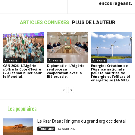
encourageant.
ARTICLES CONNEXES
PLUS DE L'AUTEUR
A la une
A la une
A la une
CAN 2026 : L’Algérie
Diplomatie : L’Algérie
Energie : Création de
s’offre la Cote d’Ivoire
renforce sa
l’Agence nationale
(2-1) et son billet pour
coopération avec la
pour la maîtrise de
le Mondial.
Biélorussie.
l’énergie et l’efficacité
énergétique (ANMEE).
Les populaires
Le Ksar Draa : l’énigme du grand erg occidental.
Tourisme
14 août 2020