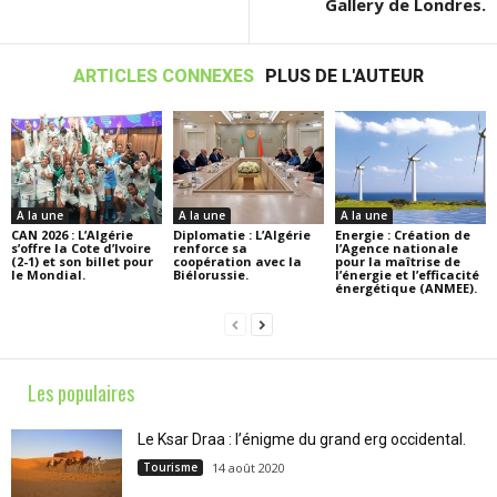
Gallery de Londres.
ARTICLES CONNEXES
PLUS DE L'AUTEUR
A la une
A la une
A la une
CAN 2026 : L’Algérie
Diplomatie : L’Algérie
Energie : Création de
s’offre la Cote d’Ivoire
renforce sa
l’Agence nationale
(2-1) et son billet pour
coopération avec la
pour la maîtrise de
le Mondial.
Biélorussie.
l’énergie et l’efficacité
énergétique (ANMEE).
Les populaires
Le Ksar Draa : l’énigme du grand erg occidental.
Tourisme
14 août 2020