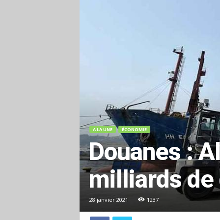
A LA UNE
ÉCONOMIE
Douanes : Al
milliards de
28 janvier 2021
1237