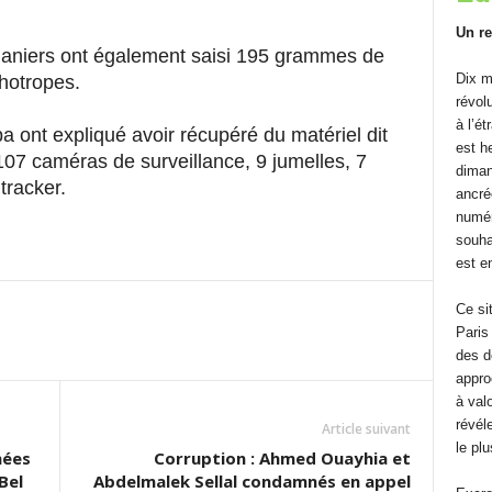
Un re
ouaniers ont également saisi 195 grammes de
Dix m
hotropes.
révolu
à l’é
a ont expliqué avoir récupéré du matériel dit
est h
107 caméras de surveillance, 9 jumelles, 7
diman
tracker.
ancré
numéri
souhai
est en
Ce si
Paris
des d
approc
à val
révéle
Article suivant
le pl
nées
Corruption : Ahmed Ouayhia et
Bel
Abdelmalek Sellal condamnés en appel