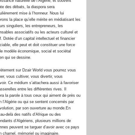
issance naturelle de l’Algérie, et souvent
te des débats, la diaspora sera
culièrement mise à l’honneur. Nous lui
rons la place qu’elle mérite en médiatisant les
urs singuliers, les entrepreneurs, les
nsables associatifs ou les acteurs culturel et
f. Dotée d’un capital intellectuel et financier
iable, elle peut et doit constituer une force
le modèle économique, social et sociétal
ien qui se dessine.
ètement sur Dzair World vous pourrez vous
er, vous cultiver, vous divertir, vous
oir. Ce médium s’attachera aussi à favoriser
sserelles entre les différentes rives. Il
ra la parole à tous ceux qui aiment de près ou
in l’Algérie ou qui se sentent concernés par
volution, par son ouverture au monde.En
, au-delà des natifs d’Afrique ou des
ndants d’Algériens, plusieurs millions de
nnes peuvent se targuer d’avoir avec ce pays
en charnel, mémoriel ou imaginaire.