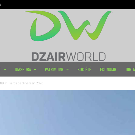
e
T
DIASPORA
PATRIMOINE
SOCIÉTÉ
ÉCONOMIE
DIGIT
189 milliards de dinars en 2020.