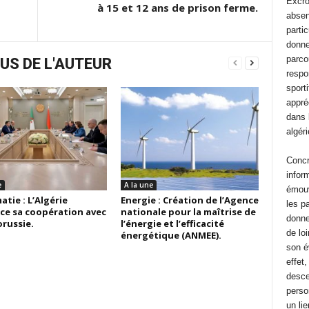
Excro
à 15 et 12 ans de prison ferme.
absen
parti
donne
parco
US DE L'AUTEUR
respo
sporti
appréc
dans 
algér
Concr
inform
e
A la une
émouv
tie : L’Algérie
Energie : Création de l’Agence
les pa
ce sa coopération avec
nationale pour la maîtrise de
donne
orussie.
l’énergie et l’efficacité
de lo
énergétique (ANMEE).
son é
effet
desce
perso
un li