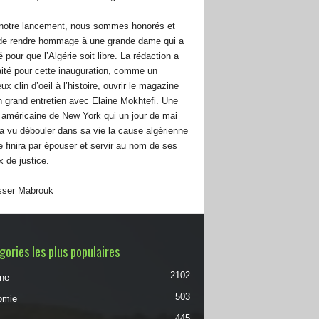
notre lancement, nous sommes honorés et
 de rendre hommage à une grande dame qui a
pour que l’Algérie soit libre. La rédaction a
ité pour cette inauguration, comme un
ux clin d’oeil à l’histoire, ouvrir le magazine
n grand entretien avec Elaine Mokhtefi. Une
 américaine de New York qui un jour de mai
a vu débouler dans sa vie la cause algérienne
le finira par épouser et servir au nom de ses
x de justice.
ser Mabrouk
ories les plus populaires
2102
une
503
omie
445