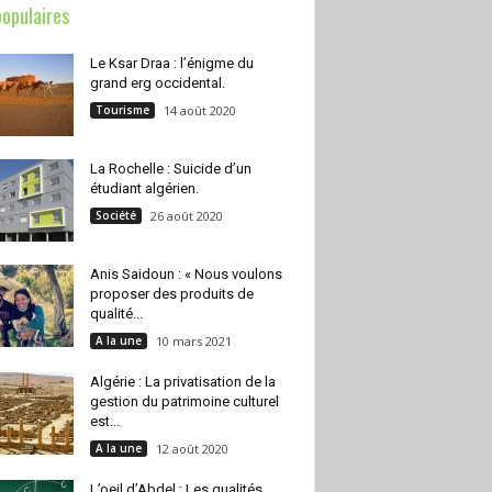
populaires
Le Ksar Draa : l’énigme du
grand erg occidental.
Tourisme
14 août 2020
La Rochelle : Suicide d’un
étudiant algérien.
Société
26 août 2020
Anis Saidoun : « Nous voulons
proposer des produits de
qualité...
A la une
10 mars 2021
Algérie : La privatisation de la
gestion du patrimoine culturel
est...
A la une
12 août 2020
L’oeil d’Abdel : Les qualités