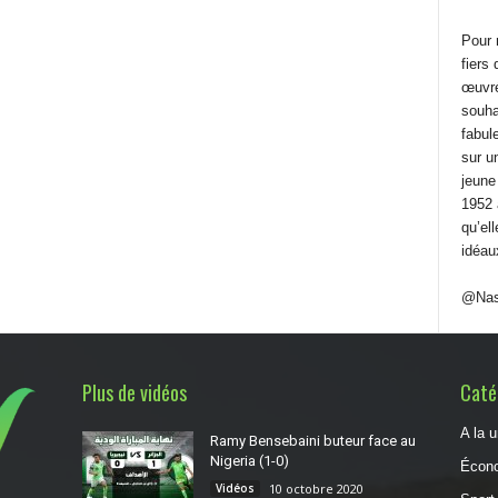
Pour 
fiers
œuvré 
souha
fabule
sur u
jeune
1952 
qu’el
idéau
@Nas
Plus de vidéos
Catég
A la 
Ramy Bensebaini buteur face au
Nigeria (1-0)
Écon
Vidéos
10 octobre 2020