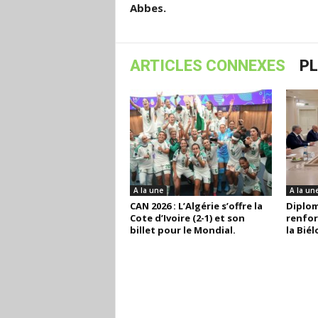
Abbes.
ARTICLES CONNEXES
PL
A la une
A la un
CAN 2026 : L’Algérie s’offre la
Diploma
Cote d’Ivoire (2-1) et son
renfor
billet pour le Mondial.
la Biél