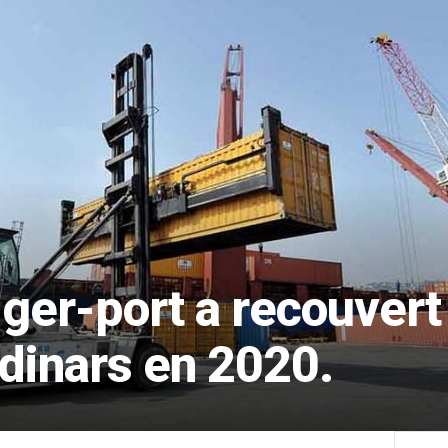
ger-port a recouvert
 dinars en 2020.