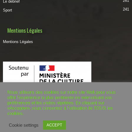
261
Le debrief
241
Sport
Mentions Légales
Mentions Légales
Nous utilisons des cookies sur notre site Web pour vous
offrir l'expérience la plus pertinente en mémorisant vos
préférences et les visites répétées. En cliquant sur
«Accepter», vous consentez à l'utilisation de TOUS les
cookies.
© dzairworld.com 2020. - Tous droits réservés. Développé par
BOUSSETTA
Cookie settings
ACCEPT
RADHOUANE