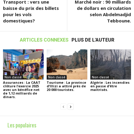
Transport : vers une
Marché noir : 90 milliards
baisse du prix des billets
de dollars en circulation
pour les vols
selon Abdelmadjid
domestiques?
Tebboune.
ARTICLES CONNEXES
PLUS DE L'AUTEUR
Non classé
Non classé
Non classé
Assurances : La CAAT
Tourisme : La province
Algérie : Les incendies
clôture l’exercie 2025
d’Illizi a attiré près de
en passe d’être
avec un bénéfice net
20 000 touristes.
maitrisés.
de 1,12 milliards de
dinars.
Les populaires