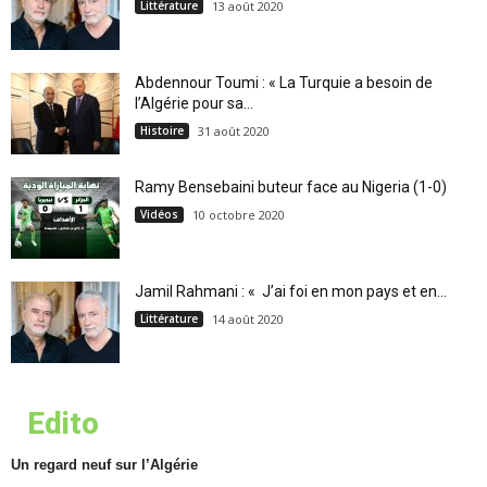
Littérature
13 août 2020
Abdennour Toumi : « La Turquie a besoin de
l’Algérie pour sa...
Histoire
31 août 2020
Ramy Bensebaini buteur face au Nigeria (1-0)
Vidéos
10 octobre 2020
Jamil Rahmani : « J’ai foi en mon pays et en...
Littérature
14 août 2020
Edito
Un regard neuf sur l’Algérie