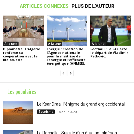
ARTICLES CONNEXES
PLUS DE L'AUTEUR
A la une
A la une
A la une
Diplomatie : L’Algérie
Energie : Création de
Football : La FAF acte
renforce sa
l’Agence nationale
le départ de Vladimir
coopération avec la
pour la maîtrise de
Petkovic.
Biélorussie.
l’énergie et l’efficacité
énergétique (ANMEE).
Les populaires
Le Ksar Draa : l’énigme du grand erg occidental.
Tourisme
14 août 2020
La Rochelle : Suicide d’un étudiant algérien.