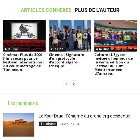
ARTICLES CONNEXES
PLUS DE L'AUTEUR
A la une
A la une
A la une
Cinéma : Plus de 3000
Cinéma : Signature
Culture : L’Egypte
films reçus pour Le
d’un protocole
invitée d’honneur de
Festival international
d’accord algéro-
la 6ème édition du
du court métrage de
tchèque.
Festival du Film
Timimoun.
Méditerranéen
d’Annaba.
Les populaires
Le Ksar Draa : l’énigme du grand erg occidental.
Tourisme
14 août 2020