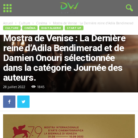
Accueil
Culture
Cinéma
Mostra de Venise : La Dernière reine d’Adila Bendimerad
et de Damien...
CULTURE
CINÉMA
DIGITALGERIE
START UP
Mostra de Venise : La Dernière
reine d’Adila Bendimerad et de
Damien Onouri sélectionnée
dans la catégorie Journée des
auteurs.
28 juillet 2022
1845