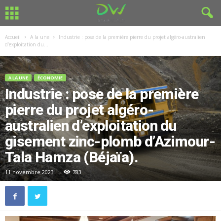
Accueil
A la une
Industrie : pose de la première pierre du projet algéro-australien
d’exploitation du...
A LA UNE
ÉCONOMIE
Industrie : pose de la première
pierre du projet algéro-
australien d’exploitation du
gisement zinc-plomb d’Azimour-
Tala Hamza (Béjaïa).
11 novembre 2023
783