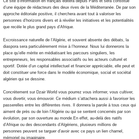
Ce site d’information en français éditera depuis Paris et sera constitué
d’une équipe de rédacteurs des deux rives de la Méditerranée. De par son
approche éditoriale positive, il cherchera avant tout à valoriser les
personnes d’horizons divers et à révéler les initiatives et les potentialités
que recèle le plus grand pays d’Afrique.
Excroissance naturelle de l’Algérie, et souvent absente des débats, la
diaspora sera particulièrement mise à l’honneur. Nous lui donnerons la
place qu’elle mérite en médiatisant les parcours singuliers, les
entrepreneurs, les responsables associatifs ou les acteurs culturel et
sportif. Dotée d’un capital intellectuel et financier appréciable, elle peut et
doit constituer une force dans le modèle économique, social et sociétal
algérien qui se dessine.
Concrètement sur Dzair World vous pourrez vous informer, vous cultiver,
vous divertir, vous émouvoir. Ce médium s’attachera aussi à favoriser les
passerelles entre les différentes rives. Il donnera la parole à tous ceux qui
aiment de près ou de loin l’Algérie ou qui se sentent concernés par son
évolution, par son ouverture au monde.En effet, au-delà des natifs
d’Afrique ou des descendants d’Algériens, plusieurs millions de
personnes peuvent se targuer d’avoir avec ce pays un lien charnel,
mémoriel ou imaginaire.