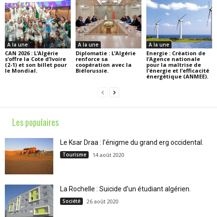
A la une
A la une
A la une
CAN 2026 : L’Algérie
Diplomatie : L’Algérie
Energie : Création de
s’offre la Cote d’Ivoire
renforce sa
l’Agence nationale
(2-1) et son billet pour
coopération avec la
pour la maîtrise de
le Mondial.
Biélorussie.
l’énergie et l’efficacité
énergétique (ANMEE).
Les populaires
Le Ksar Draa : l’énigme du grand erg occidental.
Tourisme
14 août 2020
La Rochelle : Suicide d’un étudiant algérien.
Société
26 août 2020