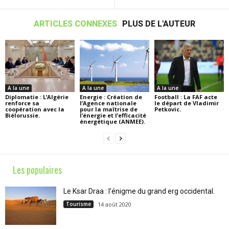
ARTICLES CONNEXES
PLUS DE L'AUTEUR
A la une
A la une
A la une
Diplomatie : L’Algérie
Energie : Création de
Football : La FAF acte
renforce sa
l’Agence nationale
le départ de Vladimir
coopération avec la
pour la maîtrise de
Petkovic.
Biélorussie.
l’énergie et l’efficacité
énergétique (ANMEE).
Les populaires
Le Ksar Draa : l’énigme du grand erg occidental.
Tourisme
14 août 2020