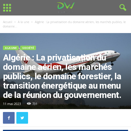
Accueil
A la une
Algérie : La privatisation du domaine aérien, les marchés publics, le
domaine...
A LA UNE
SOCIÉTÉ
Algérie : La privatisation du
domaine aérien, les marchés
publics, le domaine forestier, la
transition énergétique au menu
de la réunion du gouvernement.
11 mai 2023
731