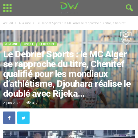
Accueil
A la une
Le Debrief Sports : le MC Alger se rapproche du titre, Chenitef...
A LA UNE
SPORT
LE DEBRIEF
Le Debrief Sports : le MC Alger
se rapproche du titre, Chenitef
qualifié pour les mondiaux
d’athlétisme, Djouhara réalise le
doublé avec Rijeka…
2 juin 2025
412