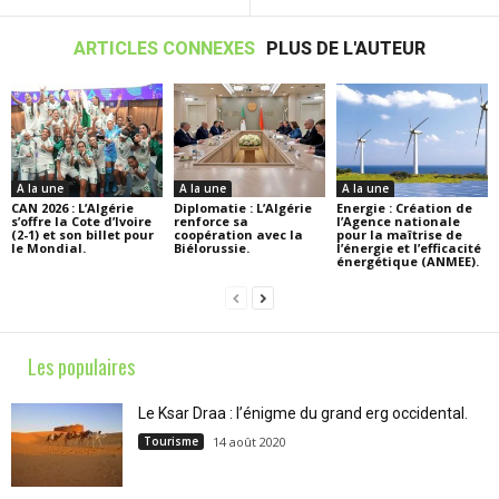
ARTICLES CONNEXES
PLUS DE L'AUTEUR
A la une
A la une
A la une
CAN 2026 : L’Algérie
Diplomatie : L’Algérie
Energie : Création de
s’offre la Cote d’Ivoire
renforce sa
l’Agence nationale
(2-1) et son billet pour
coopération avec la
pour la maîtrise de
le Mondial.
Biélorussie.
l’énergie et l’efficacité
énergétique (ANMEE).
Les populaires
Le Ksar Draa : l’énigme du grand erg occidental.
Tourisme
14 août 2020