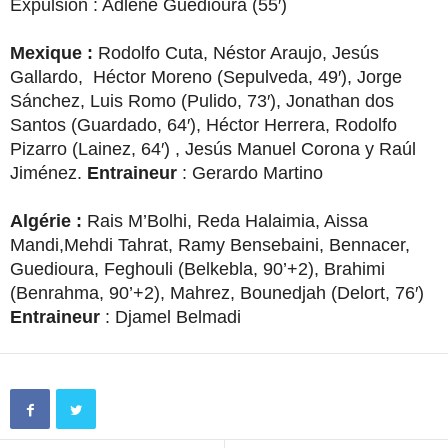
Expulsion : Adlène Guedioura (55′)
Mexique :
Rodolfo Cuta, Néstor Araujo, Jesús
Gallardo, Héctor Moreno (Sepulveda, 49′), Jorge
Sánchez, Luis Romo (Pulido, 73′), Jonathan dos
Santos (Guardado, 64′), Héctor Herrera, Rodolfo
Pizarro (Lainez, 64′) , Jesús Manuel Corona y Raúl
Jiménez.
Entraineur
: Gerardo Martino
Algérie :
Rais M’Bolhi, Reda Halaimia, Aissa
Mandi,Mehdi Tahrat, Ramy Bensebaini, Bennacer,
Guedioura, Feghouli (Belkebla, 90’+2), Brahimi
(Benrahma, 90’+2), Mahrez, Bounedjah (Delort, 76′)
Entraineur
: Djamel Belmadi