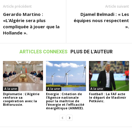
Article précédent
Article suivant
Gerardo Martino :
Djamel Belmadi : « Les
«L’Algérie sera plus
équipes nous respectent
compliquée à jouer que la
».
Hollande ».
ARTICLES CONNEXES
PLUS DE L'AUTEUR
A la une
A la une
A la une
Diplomatie : L’Algérie
Energie : Création de
Football : La FAF acte
renforce sa
l’Agence nationale
le départ de Vladimir
coopération avec la
pour la maîtrise de
Petkovic.
Biélorussie.
l’énergie et l’efficacité
énergétique (ANMEE).