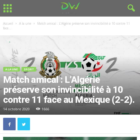
Accueil
A la une
Match amical : L’Algérie préserve son invincibilité à 10 contre 11
face...
A LA UNE
SPORT
Match amical : L’Algérie
préserve son invincibilité à 10
contre 11 face au Mexique (2-2).
14 octobre 2020
1666