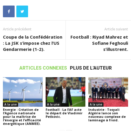
Article précédent
Article suivant
Coupe de la Confédération
Football : Riyad Mahrez et
: La JSK s’impose chez l’US
Sofiane Feghouli
Gendarmerie (1-2).
s’illustrent.
ARTICLES CONNEXES
PLUS DE L'AUTEUR
A la une
A la une
A la une
Energie : Création de
Football : La FAF acte
Industrie : Tosyali
l’Agence nationale
le départ de Vladimir
Algérie lance son
pour la maîtrise de
Petkovic.
nouveau complexe de
l’énergie et l’efficacité
laminage à froid.
énergétique (ANMEE).