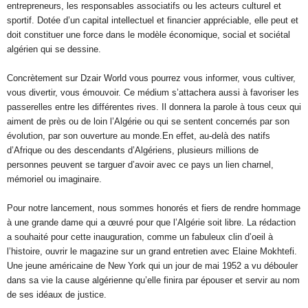
entrepreneurs, les responsables associatifs ou les acteurs culturel et
sportif. Dotée d’un capital intellectuel et financier appréciable, elle peut et
doit constituer une force dans le modèle économique, social et sociétal
algérien qui se dessine.
Concrètement sur Dzair World vous pourrez vous informer, vous cultiver,
vous divertir, vous émouvoir. Ce médium s’attachera aussi à favoriser les
passerelles entre les différentes rives. Il donnera la parole à tous ceux qui
aiment de près ou de loin l’Algérie ou qui se sentent concernés par son
évolution, par son ouverture au monde.En effet, au-delà des natifs
d’Afrique ou des descendants d’Algériens, plusieurs millions de
personnes peuvent se targuer d’avoir avec ce pays un lien charnel,
mémoriel ou imaginaire.
Pour notre lancement, nous sommes honorés et fiers de rendre hommage
à une grande dame qui a œuvré pour que l’Algérie soit libre. La rédaction
a souhaité pour cette inauguration, comme un fabuleux clin d’oeil à
l’histoire, ouvrir le magazine sur un grand entretien avec Elaine Mokhtefi.
Une jeune américaine de New York qui un jour de mai 1952 a vu débouler
dans sa vie la cause algérienne qu’elle finira par épouser et servir au nom
de ses idéaux de justice.