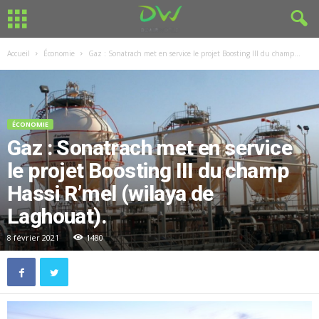
Accueil
Économie
Gaz : Sonatrach met en service le projet Boosting III du champ...
ÉCONOMIE
Gaz : Sonatrach met en service
le projet Boosting III du champ
Hassi R’mel (wilaya de
Laghouat).
8 février 2021
1480