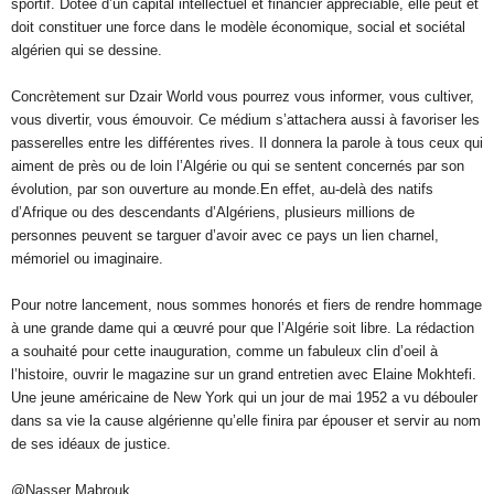
sportif. Dotée d’un capital intellectuel et financier appréciable, elle peut et
doit constituer une force dans le modèle économique, social et sociétal
algérien qui se dessine.
Concrètement sur Dzair World vous pourrez vous informer, vous cultiver,
vous divertir, vous émouvoir. Ce médium s’attachera aussi à favoriser les
passerelles entre les différentes rives. Il donnera la parole à tous ceux qui
aiment de près ou de loin l’Algérie ou qui se sentent concernés par son
évolution, par son ouverture au monde.En effet, au-delà des natifs
d’Afrique ou des descendants d’Algériens, plusieurs millions de
personnes peuvent se targuer d’avoir avec ce pays un lien charnel,
mémoriel ou imaginaire.
Pour notre lancement, nous sommes honorés et fiers de rendre hommage
à une grande dame qui a œuvré pour que l’Algérie soit libre. La rédaction
a souhaité pour cette inauguration, comme un fabuleux clin d’oeil à
l’histoire, ouvrir le magazine sur un grand entretien avec Elaine Mokhtefi.
Une jeune américaine de New York qui un jour de mai 1952 a vu débouler
dans sa vie la cause algérienne qu’elle finira par épouser et servir au nom
de ses idéaux de justice.
@Nasser Mabrouk