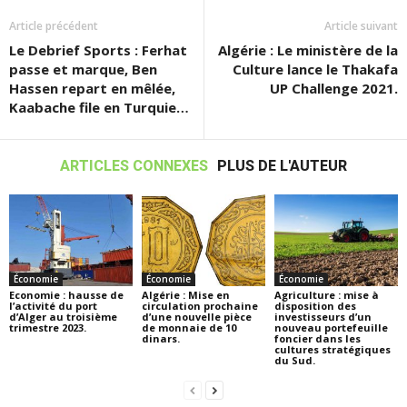
Article précédent
Article suivant
Le Debrief Sports : Ferhat
Algérie : Le ministère de la
passe et marque, Ben
Culture lance le Thakafa
Hassen repart en mêlée,
UP Challenge 2021.
Kaabache file en Turquie…
ARTICLES CONNEXES
PLUS DE L'AUTEUR
Économie
Économie
Économie
Economie : hausse de
Algérie : Mise en
Agriculture : mise à
l’activité du port
circulation prochaine
disposition des
d’Alger au troisième
d’une nouvelle pièce
investisseurs d’un
trimestre 2023.
de monnaie de 10
nouveau portefeuille
dinars.
foncier dans les
cultures stratégiques
du Sud.