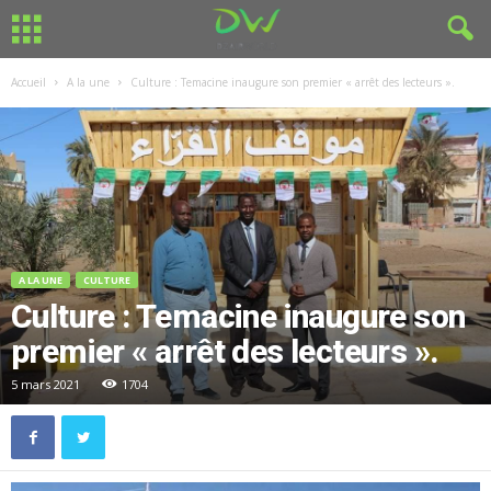
Accueil
A la une
Culture : Temacine inaugure son premier « arrêt des lecteurs ».
A LA UNE
CULTURE
Culture : Temacine inaugure son
premier « arrêt des lecteurs ».
5 mars 2021
1704