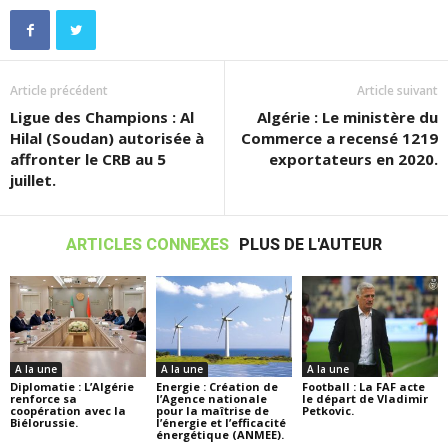
Article précédent
Article suivant
Ligue des Champions : Al
Algérie : Le ministère du
Hilal (Soudan) autorisée à
Commerce a recensé 1219
affronter le CRB au 5
exportateurs en 2020.
juillet.
ARTICLES CONNEXES
PLUS DE L'AUTEUR
A la une
A la une
A la une
Diplomatie : L’Algérie
Energie : Création de
Football : La FAF acte
renforce sa
l’Agence nationale
le départ de Vladimir
coopération avec la
pour la maîtrise de
Petkovic.
Biélorussie.
l’énergie et l’efficacité
énergétique (ANMEE).