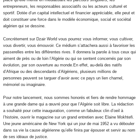
entrepreneurs, les responsables associatifs ou les acteurs culturel et
sportif. Dotée d’un capital intellectuel et financier appréciable, elle peut et
doit constituer une force dans le modèle économique, social et sociétal
algérien qui se dessine.
Concrètement sur Dzair World vous pourrez vous informer, vous cultiver,
vous divertir, vous émouvoir. Ce médium s’attachera aussi à favoriser les
passerelles entre les différentes rives. Il donnera la parole à tous ceux qui
aiment de près ou de loin l’Algérie ou qui se sentent concernés par son
évolution, par son ouverture au monde.En effet, au-delà des natifs
d’Afrique ou des descendants d’Algériens, plusieurs millions de
personnes peuvent se targuer d’avoir avec ce pays un lien charnel,
mémoriel ou imaginaire.
Pour notre lancement, nous sommes honorés et fiers de rendre hommage
à une grande dame qui a œuvré pour que l’Algérie soit libre. La rédaction
a souhaité pour cette inauguration, comme un fabuleux clin d’oeil à
l’histoire, ouvrir le magazine sur un grand entretien avec Elaine Mokhtefi.
Une jeune américaine de New York qui un jour de mai 1952 a vu débouler
dans sa vie la cause algérienne qu’elle finira par épouser et servir au nom
de ses idéaux de justice.