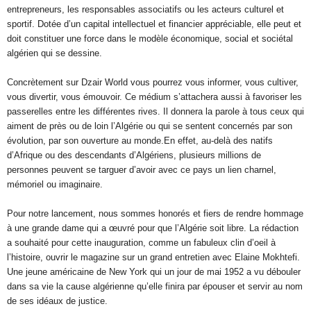
entrepreneurs, les responsables associatifs ou les acteurs culturel et
sportif. Dotée d’un capital intellectuel et financier appréciable, elle peut et
doit constituer une force dans le modèle économique, social et sociétal
algérien qui se dessine.
Concrètement sur Dzair World vous pourrez vous informer, vous cultiver,
vous divertir, vous émouvoir. Ce médium s’attachera aussi à favoriser les
passerelles entre les différentes rives. Il donnera la parole à tous ceux qui
aiment de près ou de loin l’Algérie ou qui se sentent concernés par son
évolution, par son ouverture au monde.En effet, au-delà des natifs
d’Afrique ou des descendants d’Algériens, plusieurs millions de
personnes peuvent se targuer d’avoir avec ce pays un lien charnel,
mémoriel ou imaginaire.
Pour notre lancement, nous sommes honorés et fiers de rendre hommage
à une grande dame qui a œuvré pour que l’Algérie soit libre. La rédaction
a souhaité pour cette inauguration, comme un fabuleux clin d’oeil à
l’histoire, ouvrir le magazine sur un grand entretien avec Elaine Mokhtefi.
Une jeune américaine de New York qui un jour de mai 1952 a vu débouler
dans sa vie la cause algérienne qu’elle finira par épouser et servir au nom
de ses idéaux de justice.