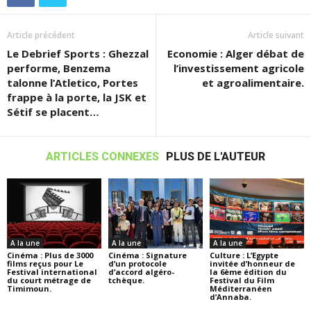
Article précédent
Article suivant
Le Debrief Sports : Ghezzal
Economie : Alger débat de
performe, Benzema
l’investissement agricole
talonne l’Atletico, Portes
et agroalimentaire.
frappe à la porte, la JSK et
Sétif se placent…
ARTICLES CONNEXES
PLUS DE L'AUTEUR
A la une
A la une
A la une
Cinéma : Plus de 3000
Cinéma : Signature
Culture : L’Egypte
films reçus pour Le
d’un protocole
invitée d’honneur de
Festival international
d’accord algéro-
la 6ème édition du
du court métrage de
tchèque.
Festival du Film
Timimoun.
Méditerranéen
d’Annaba.