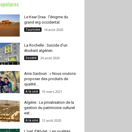
populaires
Le Ksar Draa : l’énigme du
grand erg occidental.
Tourisme
14 août 2020
La Rochelle : Suicide d’un
étudiant algérien.
Société
26 août 2020
Anis Saidoun : « Nous voulons
proposer des produits de
qualité...
A la une
10 mars 2021
Algérie : La privatisation de la
gestion du patrimoine culturel
est...
A la une
12 août 2020
L’oeil d’Abdel : Les qualités