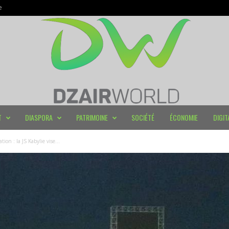
e
T
DIASPORA
PATRIMOINE
SOCIÉTÉ
ÉCONOMIE
DIGIT
ion : la JS Kabylie vise...