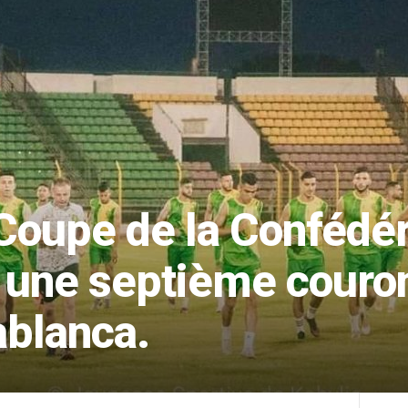
 Coupe de la Confédéra
e une septième couro
ablanca.