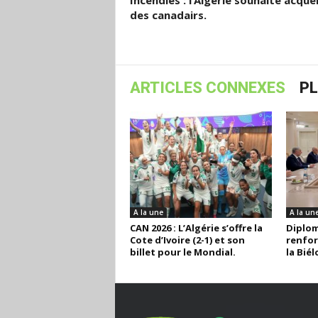
Incendies : l’Algérie souhaite acqué
des canadairs.
ARTICLES CONNEXES
PL
A la une
A la un
CAN 2026 : L’Algérie s’offre la
Diploma
Cote d’Ivoire (2-1) et son
renfor
billet pour le Mondial.
la Biél