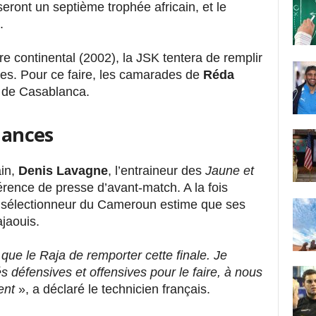
ront un septième trophée africain, et le
n.
re continental (2002), la JSK tentera de remplir
es. Pour ce faire, les camarades de
Réda
a de Casablanca.
chances
ain,
Denis Lavagne
, l’entraineur des
Jaune et
érence de presse d’avant-match. A la fois
n sélectionneur du Cameroun estime que ses
ajaouis.
ue le Raja de remporter cette finale. Je
 défensives et offensives pour le faire, à nous
ent
», a déclaré le technicien français.