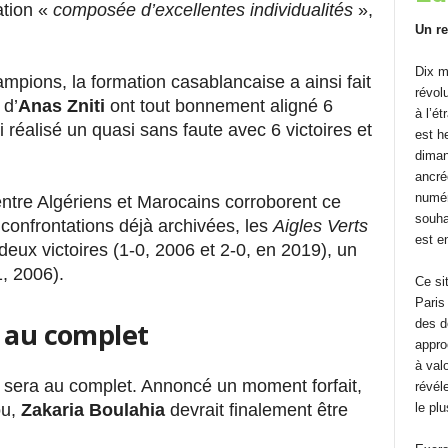
ation «
composée d’excellentes individualités
»,
Un re
Dix m
mpions, la formation casablancaise a ainsi fait
révolu
 d’
Anas Zniti
ont tout bonnement aligné 6
à l’é
i réalisé un quasi sans faute avec 6 victoires et
est h
diman
ancré
numéri
ntre Algériens et Marocains corroborent ce
souhai
q confrontations déjà archivées, les
Aigles Verts
est en
deux victoires (1-0, 2006 et 2-0, en 2019), un
1, 2006).
Ce si
Paris
K au complet
des d
approc
à val
 sera au complet. Annoncé un moment forfait,
révéle
ou,
Zakaria Boulahia
devrait finalement être
le pl