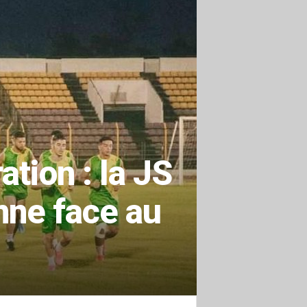
tion : la JS
nne face au