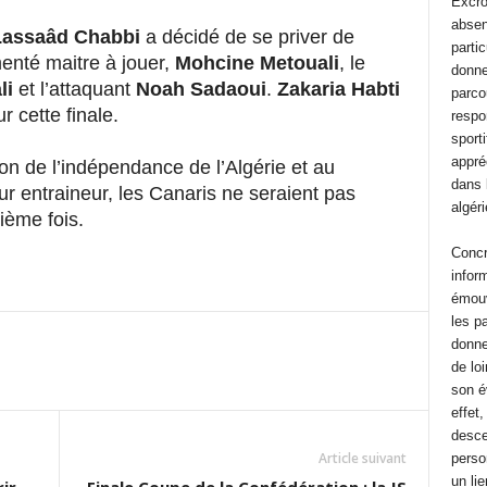
Excro
absen
Lassaâd Chabbi
a décidé de se priver de
parti
enté maitre à jouer,
Mohcine Metouali
, le
donne
li
et l’attaquant
Noah Sadaoui
.
Zakaria Habti
parco
r cette finale.
respo
sporti
appréc
on de l’indépendance de l’Algérie et au
dans 
ur entraineur, les Canaris ne seraient pas
algér
sième fois.
Concr
inform
émouv
les pa
donne
de lo
son é
effet
desce
Article suivant
perso
un li