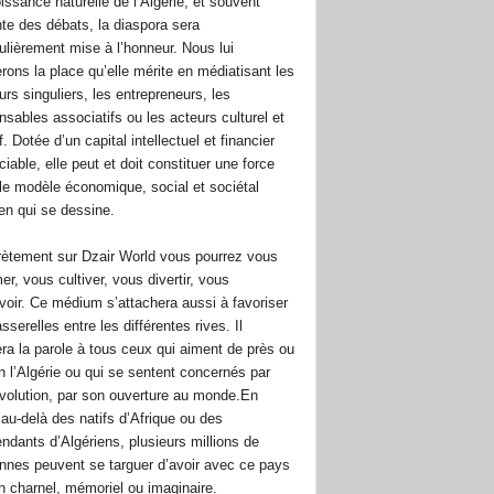
issance naturelle de l’Algérie, et souvent
te des débats, la diaspora sera
culièrement mise à l’honneur. Nous lui
rons la place qu’elle mérite en médiatisant les
urs singuliers, les entrepreneurs, les
nsables associatifs ou les acteurs culturel et
f. Dotée d’un capital intellectuel et financier
iable, elle peut et doit constituer une force
le modèle économique, social et sociétal
ien qui se dessine.
ètement sur Dzair World vous pourrez vous
er, vous cultiver, vous divertir, vous
oir. Ce médium s’attachera aussi à favoriser
sserelles entre les différentes rives. Il
ra la parole à tous ceux qui aiment de près ou
in l’Algérie ou qui se sentent concernés par
volution, par son ouverture au monde.En
, au-delà des natifs d’Afrique ou des
ndants d’Algériens, plusieurs millions de
nnes peuvent se targuer d’avoir avec ce pays
en charnel, mémoriel ou imaginaire.