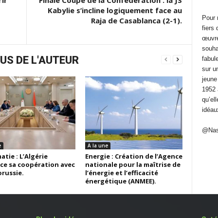
rir
Finale Coupe de la Confédération : la JS
Kabylie s’incline logiquement face au
Pour 
Raja de Casablanca (2-1).
fiers
œuvré 
souha
US DE L'AUTEUR
fabule
sur u
jeune
1952 
qu’el
idéau
@Nas
e
A la une
tie : L’Algérie
Energie : Création de l’Agence
ce sa coopération avec
nationale pour la maîtrise de
orussie.
l’énergie et l’efficacité
énergétique (ANMEE).