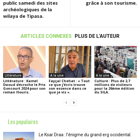
public samedi des sites
grâce à son tourisme.
archéologiques de la
wilaya de Tipasa.
ARTICLES CONNEXES
PLUS DE L'AUTEUR
Littérature
A la une
A la une
Littérature : Kamel
Fayçal Chehat : « Tout
Culture : Plus de 2,7
Daoud décroche le Prix
ce que j’écris trouve
millions de visiteurs
Goncourt 2024 pour son
son essence dans ce
pour la 26ème édition
roman Houris.
que je vis ».
du SILA.
Les populaires
Le Ksar Draa : l’énigme du grand erg occidental.