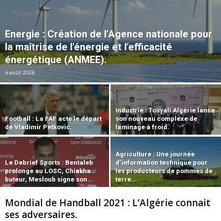
Energie : Création de l’Agence nationale pour
la maîtrise de l’énergie et l’efficacité
énergétique (ANMEE).
6 août 2026
Industrie : Tosyali Algérie lance
Football : La FAF acte le départ
son nouveau complexe de
de Vladimir Petkovic.
laminage à froid.
Agriculture : Une journée
Le Debrief Sports : Bentaleb
d’information technique pour
prolonge au LOSC, Chiakha
les producteurs de pommes de
buteur, Mesloub signe son...
terre...
Mondial de Handball 2021 : L’Algérie connait
ses adversaires.