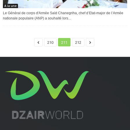
A la une
Le Général de corps d'Armée Saïd Chanegriha, chef d’Etat-major de l’Armée
nationale populaire (ANP) a souhaité lors...
210
211
212