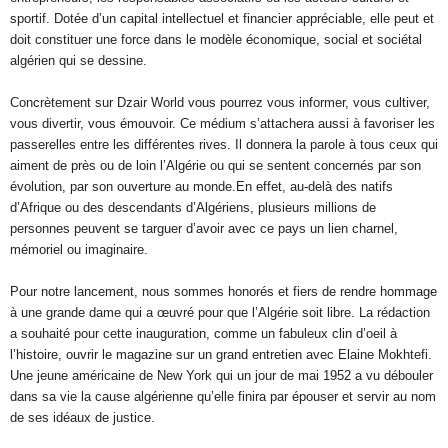
sportif. Dotée d’un capital intellectuel et financier appréciable, elle peut et
doit constituer une force dans le modèle économique, social et sociétal
algérien qui se dessine.
Concrètement sur Dzair World vous pourrez vous informer, vous cultiver,
vous divertir, vous émouvoir. Ce médium s’attachera aussi à favoriser les
passerelles entre les différentes rives. Il donnera la parole à tous ceux qui
aiment de près ou de loin l’Algérie ou qui se sentent concernés par son
évolution, par son ouverture au monde.En effet, au-delà des natifs
d’Afrique ou des descendants d’Algériens, plusieurs millions de
personnes peuvent se targuer d’avoir avec ce pays un lien charnel,
mémoriel ou imaginaire.
Pour notre lancement, nous sommes honorés et fiers de rendre hommage
à une grande dame qui a œuvré pour que l’Algérie soit libre. La rédaction
a souhaité pour cette inauguration, comme un fabuleux clin d’oeil à
l’histoire, ouvrir le magazine sur un grand entretien avec Elaine Mokhtefi.
Une jeune américaine de New York qui un jour de mai 1952 a vu débouler
dans sa vie la cause algérienne qu’elle finira par épouser et servir au nom
de ses idéaux de justice.