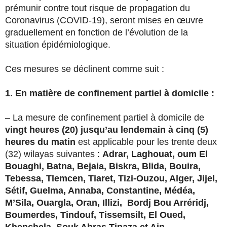
prémunir contre tout risque de propagation du
Coronavirus (COVID-19), seront mises en œuvre
graduellement en fonction de l’évolution de la
situation épidémiologique.
Ces mesures se déclinent comme suit :
1. En matière de confinement partiel à domicile :
– La mesure de confinement partiel à domicile de
vingt heures (20) jusqu’au lendemain à cinq (5)
heures du matin
est applicable pour les trente deux
(32) wilayas suivantes :
Adrar, Laghouat, oum El
Bouaghi, Batna, Bejaia, Biskra, Blida, Bouira,
Tebessa, Tlemcen, Tiaret, Tizi-Ouzou, Alger, Jijel,
Sétif, Guelma, Annaba, Constantine, Médéa,
M’Sila, Ouargla, Oran, Illizi, Bordj Bou Arréridj,
Boumerdes, Tindouf, Tissemsilt, El Oued,
Khenchela, Souk Ahras Tipaza et Ain