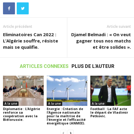
Article précédent
Article suivant
Eliminatoires Can 2022 :
Djamel Belmadi : « On veut
L’Algérie souffre, résiste
gagner tous nos matchs
mais se qualifie.
et être solides ».
ARTICLES CONNEXES
PLUS DE L'AUTEUR
A la une
A la une
A la une
Diplomatie : L’Algérie
Energie : Création de
Football : La FAF acte
renforce sa
l’Agence nationale
le départ de Vladimir
coopération avec la
pour la maîtrise de
Petkovic.
Biélorussie.
l’énergie et l’efficacité
énergétique (ANMEE).