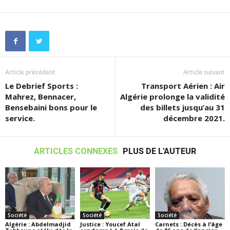
Article précédent
Article suivant
Le Debrief Sports :
Transport Aérien : Air
Mahrez, Bennacer,
Algérie prolonge la validité
Bensebaini bons pour le
des billets jusqu’au 31
service.
décembre 2021.
ARTICLES CONNEXES
PLUS DE L'AUTEUR
Société
Société
Société
Algérie : Abdelmadjid
Justice : Youcef Atal
Carnets : Décès à l’âge