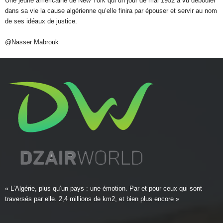
Une jeune américaine de New York qui un jour de mai 1952 a vu débouler
dans sa vie la cause algérienne qu’elle finira par épouser et servir au nom
de ses idéaux de justice.
@Nasser Mabrouk
« L’Algérie, plus qu’un pays : une émotion. Par et pour ceux qui sont
traversés par elle. 2,4 millions de km2, et bien plus encore »