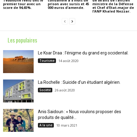
Tebboune réélu dès le
condamné à 8 mois de
de 86 ans de l’ancien
premier tour avec un
prison avec sursis et 45
ministre de la Défense
score de 94,65%.
000 euros d’amende.
et Chef d’Etat-major de
l’ANP Khaled Nezzar.
Les populaires
Le Ksar Draa : l’énigme du grand erg occidental.
Tourisme
14 août 2020
La Rochelle : Suicide d’un étudiant algérien.
Société
26 août 2020
Anis Saidoun : « Nous voulons proposer des
produits de qualité...
A la une
10 mars 2021