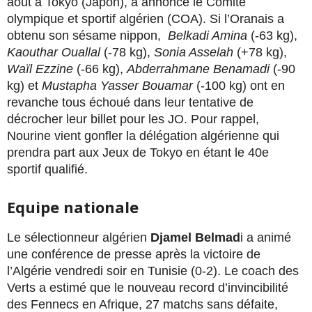
août à Tokyo (Japon), a annoncé le Comité
olympique et sportif algérien (COA). Si l’Oranais a
obtenu son sésame nippon,
Belkadi Amina
(-63 kg),
Kaouthar Ouallal
(-78 kg),
Sonia Asselah
(+78 kg),
Waïl Ezzine
(-66 kg),
Abderrahmane Benamadi
(-90
kg) et
Mustapha Yasser Bouamar
(-100 kg) ont en
revanche tous échoué dans leur tentative de
décrocher leur billet pour les JO. Pour rappel,
Nourine vient gonfler la délégation algérienne qui
prendra part aux Jeux de Tokyo en étant le 40e
sportif qualifié.
Equipe nationale
Le sélectionneur algérien
Djamel Belmad
i a animé
une conférence de presse après la victoire de
l’Algérie vendredi soir en Tunisie (0-2). Le coach des
Verts a estimé que le nouveau record d’invincibilité
des Fennecs en Afrique, 27 matchs sans défaite,