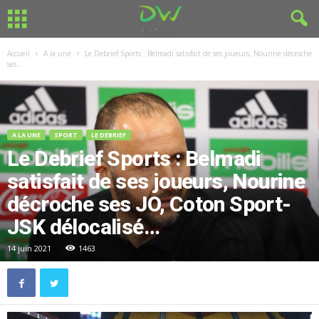
Accueil
A la une
Le Debrief Sports : Belmadi satisfait de ses joueurs, Nourine décroche
ses...
A LA UNE
SPORT
LE DEBRIEF
Le Debrief Sports : Belmadi
satisfait de ses joueurs, Nourine
décroche ses JO, Coton Sport-
JSK délocalisé…
14 juin 2021
1463