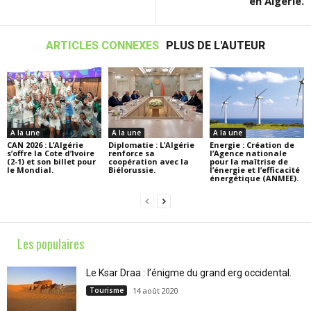
en Algérie.
ARTICLES CONNEXES
PLUS DE L'AUTEUR
A la une
A la une
A la une
CAN 2026 : L’Algérie
Diplomatie : L’Algérie
Energie : Création de
s’offre la Cote d’Ivoire
renforce sa
l’Agence nationale
(2-1) et son billet pour
coopération avec la
pour la maîtrise de
le Mondial.
Biélorussie.
l’énergie et l’efficacité
énergétique (ANMEE).
Les populaires
Le Ksar Draa : l’énigme du grand erg occidental.
Tourisme
14 août 2020