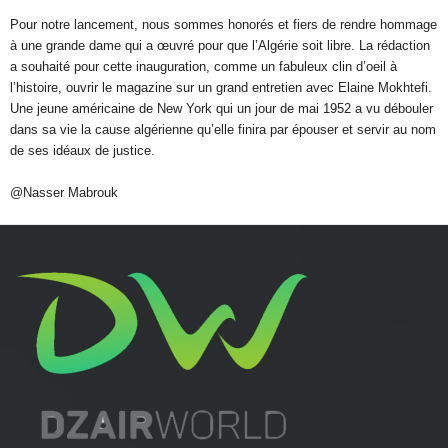
Pour notre lancement, nous sommes honorés et fiers de rendre hommage
à une grande dame qui a œuvré pour que l’Algérie soit libre. La rédaction
a souhaité pour cette inauguration, comme un fabuleux clin d’oeil à
l’histoire, ouvrir le magazine sur un grand entretien avec Elaine Mokhtefi.
Une jeune américaine de New York qui un jour de mai 1952 a vu débouler
dans sa vie la cause algérienne qu’elle finira par épouser et servir au nom
de ses idéaux de justice.
@Nasser Mabrouk