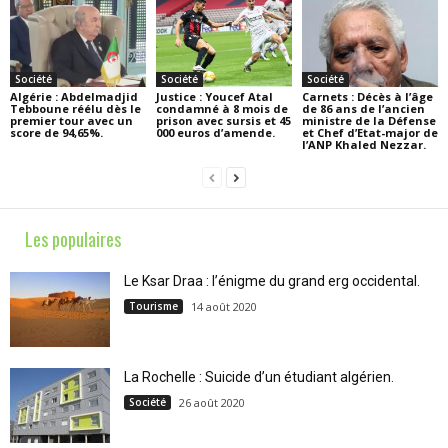
Société
Société
Société
Algérie : Abdelmadjid
Justice : Youcef Atal
Carnets : Décès à l’âge
Tebboune réélu dès le
condamné à 8 mois de
de 86 ans de l’ancien
premier tour avec un
prison avec sursis et 45
ministre de la Défense
score de 94,65%.
000 euros d’amende.
et Chef d’Etat-major de
l’ANP Khaled Nezzar.
Les populaires
Le Ksar Draa : l’énigme du grand erg occidental.
Tourisme
14 août 2020
La Rochelle : Suicide d’un étudiant algérien.
Société
26 août 2020