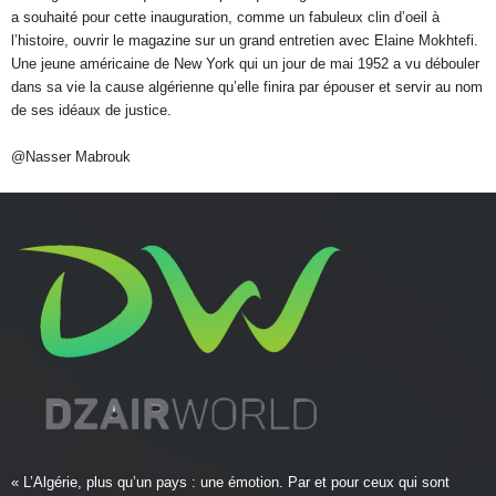
a souhaité pour cette inauguration, comme un fabuleux clin d’oeil à
l’histoire, ouvrir le magazine sur un grand entretien avec Elaine Mokhtefi.
Une jeune américaine de New York qui un jour de mai 1952 a vu débouler
dans sa vie la cause algérienne qu’elle finira par épouser et servir au nom
de ses idéaux de justice.
@Nasser Mabrouk
« L’Algérie, plus qu’un pays : une émotion. Par et pour ceux qui sont