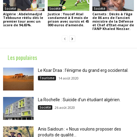
Société
Société
Société
Algérie : Abdelmadjid
Justice : Youcef Atal
Carnets : Décès à l’âge
Tebboune réélu dès le
condamné à 8 mois de
de 86 ans de l’ancien
premier tour avec un
prison avec sursis et 45
ministre de la Défense
score de 94,65%.
000 euros d’amende.
et Chef d’Etat-major de
l’ANP Khaled Nezzar.
Les populaires
Le Ksar Draa : l’énigme du grand erg occidental.
Tourisme
14 août 2020
La Rochelle : Suicide d’un étudiant algérien.
Société
26 août 2020
Anis Saidoun : « Nous voulons proposer des
produits de qualité...