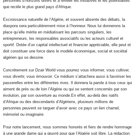
personnes d’horizons divers et à révéler les initiatives et les potentialités
que recèle le plus grand pays d’Afrique.
Excroissance naturelle de l’Algérie, et souvent absente des débats, la
diaspora sera particulièrement mise à l’honneur. Nous lui donnerons la
place qu’elle mérite en médiatisant les parcours singuliers, les
entrepreneurs, les responsables associatifs ou les acteurs culturel et
sportif. Dotée d’un capital intellectuel et financier appréciable, elle peut et
doit constituer une force dans le modèle économique, social et sociétal
algérien qui se dessine.
Concrètement sur Dzair World vous pourrez vous informer, vous cultiver,
vous divertir, vous émouvoir. Ce médium s’attachera aussi à favoriser les
passerelles entre les différentes rives. Il donnera la parole à tous ceux qui
aiment de près ou de loin l’Algérie ou qui se sentent concernés par son
évolution, par son ouverture au monde.En effet, au-delà des natifs
d’Afrique ou des descendants d’Algériens, plusieurs millions de
personnes peuvent se targuer d’avoir avec ce pays un lien charnel,
mémoriel ou imaginaire.
Pour notre lancement, nous sommes honorés et fiers de rendre hommage
à une grande dame qui a œuvré pour que l’Algérie soit libre. La rédaction