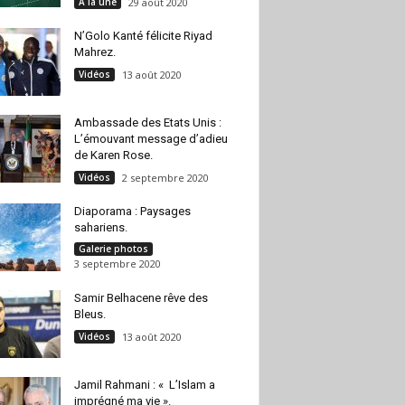
A la une
29 août 2020
N’Golo Kanté félicite Riyad
Mahrez.
Vidéos
13 août 2020
Ambassade des Etats Unis :
L’émouvant message d’adieu
de Karen Rose.
Vidéos
2 septembre 2020
Diaporama : Paysages
sahariens.
Galerie photos
3 septembre 2020
Samir Belhacene rêve des
Bleus.
Vidéos
13 août 2020
Jamil Rahmani : « L’Islam a
imprégné ma vie ».