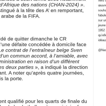
fiers
 d’Afrique des nations (CHAN-2024) »
.
œuvré 
tingué à la tête des A’ en remportant,
souha
 arabe de la FIFA.
fabule
sur u
jeune
1952 
qu’el
idé de quitter dimanche le CR
idéau
’une défaite concédée à domicile face
Le contrat de l’entraîneur belge Sven
@Nas
 d’un commun accord, à l’amiable, avec
ministration en raison d’un différent
es deux parties
», a indiqué la direction
nt. A noter qu’après quatre journées,
s la porte.
nt qualifié pour les quarts de finale du