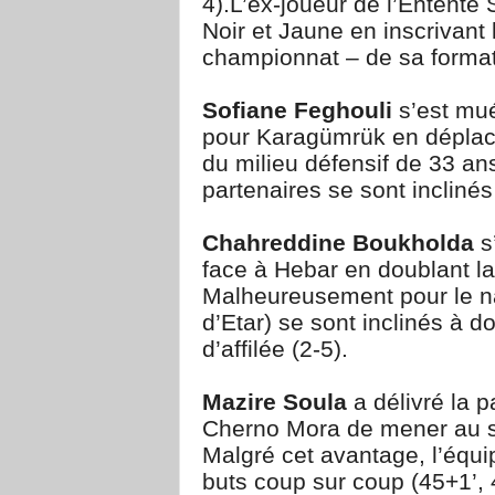
4).L’ex-joueur de l’Entente S
Noir et Jaune en inscrivant
championnat – de sa format
Sofiane Feghouli
s’est mué
pour Karagümrük en déplace
du milieu défensif de 33 an
partenaires se sont inclinés
Chahreddine Boukholda
s
face à Hebar en doublant la
Malheureusement pour le nat
d’Etar) se sont inclinés à d
d’affilée (2-5).
Mazire Soula
a délivré la 
Cherno Mora de mener au s
Malgré cet avantage, l’équ
buts coup sur coup (45+1’, 4