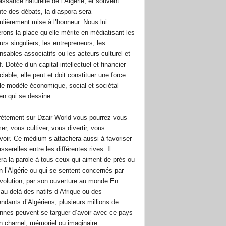
issance naturelle de l’Algérie, et souvent
te des débats, la diaspora sera
culièrement mise à l’honneur. Nous lui
rons la place qu’elle mérite en médiatisant les
urs singuliers, les entrepreneurs, les
nsables associatifs ou les acteurs culturel et
f. Dotée d’un capital intellectuel et financier
iable, elle peut et doit constituer une force
le modèle économique, social et sociétal
ien qui se dessine.
ètement sur Dzair World vous pourrez vous
er, vous cultiver, vous divertir, vous
oir. Ce médium s’attachera aussi à favoriser
sserelles entre les différentes rives. Il
ra la parole à tous ceux qui aiment de près ou
in l’Algérie ou qui se sentent concernés par
volution, par son ouverture au monde.En
, au-delà des natifs d’Afrique ou des
ndants d’Algériens, plusieurs millions de
nnes peuvent se targuer d’avoir avec ce pays
en charnel, mémoriel ou imaginaire.