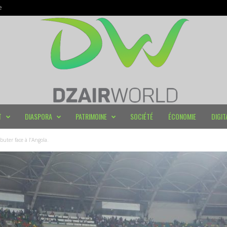
e
T
DIASPORA
PATRIMOINE
SOCIÉTÉ
ÉCONOMIE
DIGIT
uter face à l’Angola.