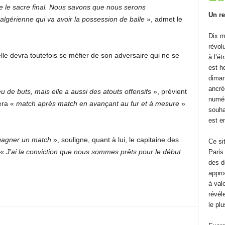
se le sacre final. Nous savons que nous serons
Un re
algérienne qui va avoir la possession de balle
», admet le
Dix m
révolu
elle devra toutefois se méfier de son adversaire qui ne se
à l’é
est h
diman
ancré
u de buts, mais elle a aussi des atouts offensifs
», prévient
numéri
era «
match après match en avançant au fur et à mesure
»
souhai
est en
s gagner un match
», souligne, quant à lui, le capitaine des
Ce si
 «
J’ai la conviction que nous sommes prêts pour le début
Paris
des d
approc
à val
révéle
le pl