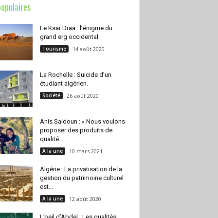
populaires
Le Ksar Draa : l’énigme du
grand erg occidental.
Tourisme
14 août 2020
La Rochelle : Suicide d’un
étudiant algérien.
Société
26 août 2020
Anis Saidoun : « Nous voulons
proposer des produits de
qualité...
A la une
10 mars 2021
Algérie : La privatisation de la
gestion du patrimoine culturel
est...
A la une
12 août 2020
L’oeil d’Abdel : Les qualités