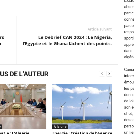
Excro
absen
parti
donne
parco
Article suivant
respo
rs
Le Debrief CAN 2024 : Le Nigeria,
sporti
a
l’Egypte et le Ghana lâchent des points.
appréc
dans 
algér
Concr
US DE L'AUTEUR
inform
émouv
les pa
donne
de lo
son é
effet
desce
perso
e
A la une
un li
tie : L’Algérie
Energie : Création de l’Agence