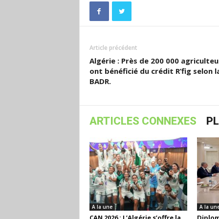
Article précédent
Algérie : Près de 200 000 agriculteu
ont bénéficié du crédit R’fig selon l
BADR.
ARTICLES CONNEXES
PL
A la une
A la un
CAN 2026 : L’Algérie s’offre la
Diploma