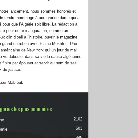
notre lancement, nous sommes honorés et
 de rendre hommage à une grande dame qui a
pour que l’Algérie soit libre. La rédaction a
ité pour cette inauguration, comme un
ux clin d’oeil à l’histoire, ouvrir le magazine
n grand entretien avec Elaine Mokhtefi. Une
 américaine de New York qui un jour de mai
a vu débouler dans sa vie la cause algérienne
le finira par épouser et servir au nom de ses
x de justice.
ser Mabrouk
ories les plus populaires
2102
une
503
omie
445