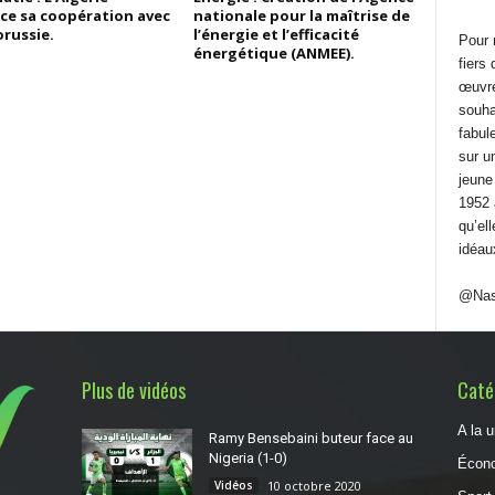
ce sa coopération avec
nationale pour la maîtrise de
orussie.
l’énergie et l’efficacité
Pour 
énergétique (ANMEE).
fiers
œuvré 
souha
fabule
sur u
jeune
1952 
qu’el
idéau
@Nas
Plus de vidéos
Catég
A la 
Ramy Bensebaini buteur face au
Nigeria (1-0)
Écon
Vidéos
10 octobre 2020