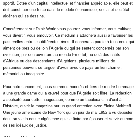
sportif. Dotée d’un capital intellectuel et financier appréciable, elle peut et
doit constituer une force dans le modèle économique, social et sociétal
algérien qui se dessine.
Concrètement sur Dzair World vous pourrez vous informer, vous cultiver,
vous divertir, vous émouvoir. Ce médium s’attachera aussi à favoriser les
passerelles entre les différentes rives. Il donnera la parole à tous ceux qui
aiment de près ou de loin l’Algérie ou qui se sentent concernés par son
évolution, par son ouverture au monde.En effet, au-delà des natifs
d’Afrique ou des descendants d’Algériens, plusieurs millions de
personnes peuvent se targuer d’avoir avec ce pays un lien charnel,
mémoriel ou imaginaire.
Pour notre lancement, nous sommes honorés et fiers de rendre hommage
à une grande dame qui a œuvré pour que l’Algérie soit libre. La rédaction
a souhaité pour cette inauguration, comme un fabuleux clin d’oeil à
l’histoire, ouvrir le magazine sur un grand entretien avec Elaine Mokhtefi.
Une jeune américaine de New York qui un jour de mai 1952 a vu débouler
dans sa vie la cause algérienne qu’elle finira par épouser et servir au nom
de ses idéaux de justice.