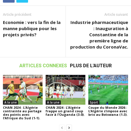
Article précédent
Article suivant
Economie : vers la fin de la
Industrie pharmaceutique
manne publique pour les
: Inauguration à
projets privés?
Constantine de la
première ligne de
production du CoronaVac.
ARTICLES CONNEXES
PLUS DE L'AUTEUR
A la une
A la une
Sport
CHAN 2024 : L’Algérie
CHAN 2024 : L’Algérie
Coupe du Monde 2026 :
contrainte au partage
frappe un grand coup
L’Algérie s’impose avec
des points avec
face à l’Ouganda (3-0).
brio au Botswana (1-3).
l’Afrique du Sud (1-1).