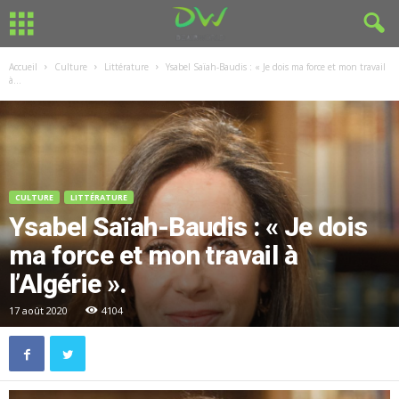
Accueil
Culture
Littérature
Ysabel Saïah-Baudis : « Je dois ma force et mon travail
à...
CULTURE
LITTÉRATURE
Ysabel Saïah-Baudis : « Je dois
ma force et mon travail à
l’Algérie ».
17 août 2020
4104