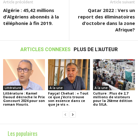
Article précédent
Article suivant
Algérie : 45,42 millions
Qatar 2022 : Vers un
d’Algériens abonnés à la
report des éliminatoires
téléphonie à fin 2019.
d’octobre dans la zone
Afrique?
ARTICLES CONNEXES
PLUS DE L'AUTEUR
Littérature
A la une
A la une
Littérature : Kamel
Fayçal Chehat : « Tout
Culture : Plus de 2,7
Daoud décroche le Prix
ce que j’écris trouve
millions de visiteurs
Goncourt 2024 pour son
son essence dans ce
pour la 26ème édition
roman Houris.
que je vis ».
du SILA.
Les populaires