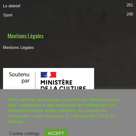
261
Le debrief
240
Sport
Mentions Légales
Mentions Légales
Nous utilisons des cookies sur notre site Web pour vous
offrir l'expérience la plus pertinente en mémorisant vos
préférences et les visites répétées. En cliquant sur
«Accepter», vous consentez à l'utilisation de TOUS les
cookies.
© dzairworld.com 2020. - Tous droits réservés. Développé par
BOUSSETTA
Cookie settings
ACCEPT