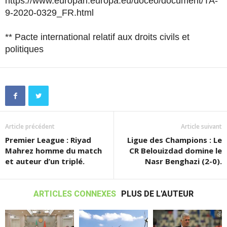
https://www.europarl.europa.eu/doceo/document/TA-
9-2020-0329_FR.html
** Pacte international relatif aux droits civils et
politiques
Article précédent
Article suivant
Premier League : Riyad
Ligue des Champions : Le
Mahrez homme du match
CR Belouizdad domine le
et auteur d’un triplé.
Nasr Benghazi (2-0).
ARTICLES CONNEXES
PLUS DE L'AUTEUR