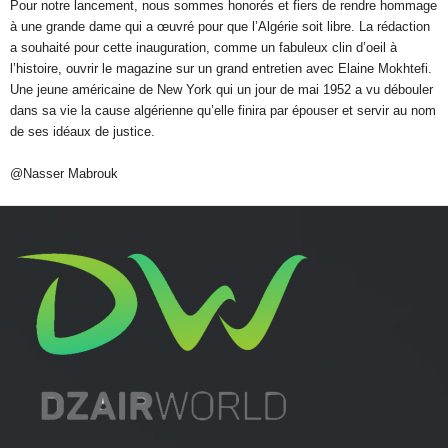
Pour notre lancement, nous sommes honorés et fiers de rendre hommage
à une grande dame qui a œuvré pour que l’Algérie soit libre. La rédaction
a souhaité pour cette inauguration, comme un fabuleux clin d’oeil à
l’histoire, ouvrir le magazine sur un grand entretien avec Elaine Mokhtefi.
Une jeune américaine de New York qui un jour de mai 1952 a vu débouler
dans sa vie la cause algérienne qu’elle finira par épouser et servir au nom
de ses idéaux de justice.
@Nasser Mabrouk